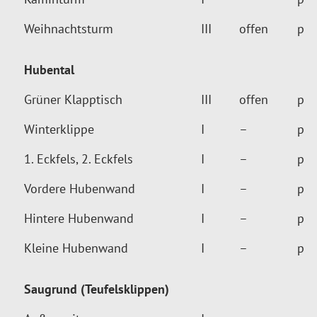
Weihnachtsturm
III
offen
p
Hubental
Grüner Klapptisch
III
offen
p
Winterklippe
I
–
p
1. Eckfels, 2. Eckfels
I
–
p
Vordere Hubenwand
I
–
p
Hintere Hubenwand
I
–
p
Kleine Hubenwand
I
–
p
Saugrund (Teufelsklippen)