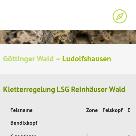
Göttinger Wald
– Ludolfshausen
Kletterregelung LSG Reinhäuser Wald
Felsname
Zone
Felskopf
E
Bendixkopf
Kaminturm
I
–
p