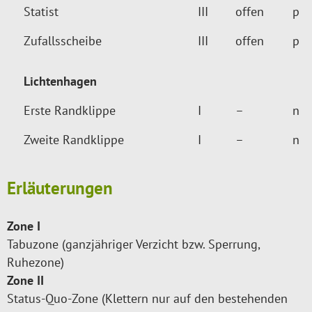
Statist
III
offen
p
Zufallsscheibe
III
offen
p
Lichtenhagen
Erste Randklippe
I
–
n
Zweite Randklippe
I
–
n
Erläuterungen
Zone I
Tabuzone (ganzjähriger Verzicht bzw. Sperrung,
Ruhezone)
Zone II
Status-Quo-Zone (Klettern nur auf den bestehenden