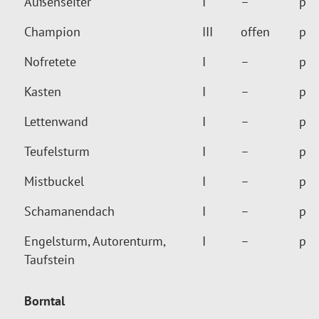
Außenseiter
I
–
p
Champion
III
offen
p
Nofretete
I
–
p
Kasten
I
–
p
Lettenwand
I
–
p
Teufelsturm
I
–
p
Mistbuckel
I
–
p
Schamanendach
I
–
p
Engelsturm, Autorenturm,
I
–
p
Taufstein
Borntal