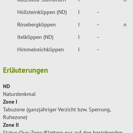
Höllsteinklippen (ND)
I
–
Rösebergklippen
I
–
n
Itelklippen (ND)
I
–
Himmelreichklippen
I
–
Erläuterungen
ND
Naturdenkmal
Zone I
Tabuzone (ganzjähriger Verzicht bzw. Sperrung,
Ruhezone)
Zone II
Status-Quo-Zone (Klettern nur auf den bestehenden