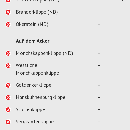
Branderklippe (ND)
I
–
Okerstein (ND)
I
–
Auf dem Acker
Mönchskappenklippe (ND)
I
–
Westliche
I
–
Mönchkappenklippe
Goldenkerklippe
I
–
Hanskühnenburgklippe
I
–
Stollenklippe
I
–
Sergeantenklippe
I
–