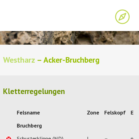
Westharz
– Acker-Bruchberg
Kletterregelungen
Felsname
Zone
Felskopf
E
Bruchberg
Schusterklippe (ND)
I
–
n