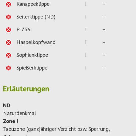
Kanapeeklippe
I
–
Seilerklippe (ND)
I
–
P. 756
I
–
Haspelkopfwand
I
–
Sophienklippe
I
–
Spießerklippe
I
–
Erläuterungen
ND
Naturdenkmal
Zone I
Tabuzone (ganzjähriger Verzicht bzw. Sperrung,