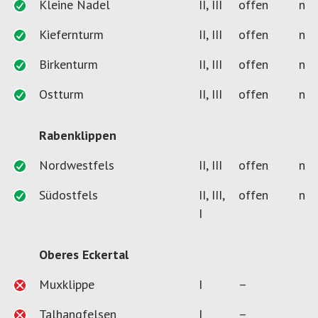
Kleine Nadel
II, III
offen
n
Kiefernturm
II, III
offen
n
Birkenturm
II, III
offen
n
Ostturm
II, III
offen
n
Rabenklippen
Nordwestfels
II, III
offen
n
Südostfels
II, III,
offen
n
I
Oberes Eckertal
Muxklippe
I
–
Talhangfelsen
I
–