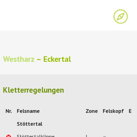
Westharz
– Eckertal
Kletterregelungen
Nr.
Felsname
Zone
Felskopf
E
Stöttertal
Stöttertalklippe
I
–