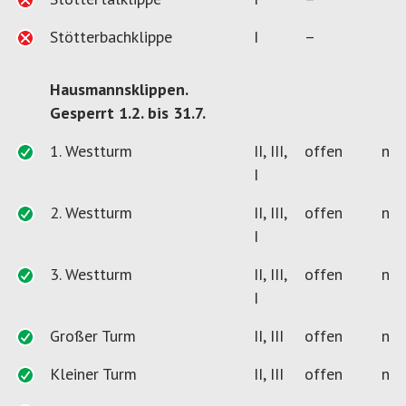
Stötterbachklippe
I
–
Hausmannsklippen.
Gesperrt 1.2. bis 31.7.
1. Westturm
II, III,
offen
n
I
2. Westturm
II, III,
offen
n
I
3. Westturm
II, III,
offen
n
I
Großer Turm
II, III
offen
n
Kleiner Turm
II, III
offen
n