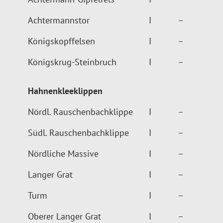
Achtermannstor
I
–
Königskopffelsen
I
–
Königskrug-Steinbruch
I
–
Hahnenkleeklippen
Nördl. Rauschenbachklippe
I
–
Südl. Rauschenbachklippe
I
–
Nördliche Massive
I
–
Langer Grat
I
–
Turm
I
–
Oberer Langer Grat
I
–