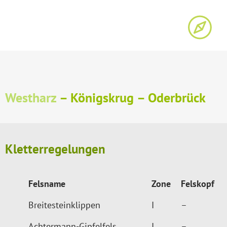
Westharz
– Königskrug – Oderbrück
Kletterregelungen
Felsname
Zone
Felskopf
Breitesteinklippen
I
–
Achtermann-Gipfelfels
I
–