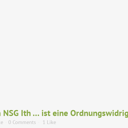
NSG Ith … ist eine Ordnungswidrig
ke
0 Comments
1
Like