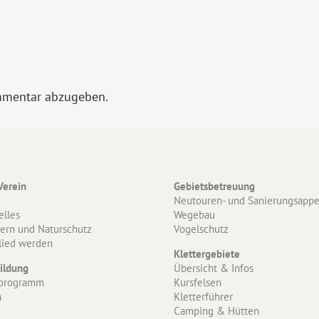
mmentar abzugeben.
Verein
Gebietsbetreuung
e
Neutouren- und Sanierungsappe
elles
Wegebau
tern und Naturschutz
Vogelschutz
lied werden
Klettergebiete
ildung
Übersicht & Infos
programm
Kursfelsen
m
Kletterführer
Camping & Hütten