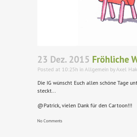
23 Dez. 2015
Fröhliche W
Posted at 10:25h
in
Allgemein
by
Axel Ha
Die IG wünscht Euch allen schöne Tage un
steckt…
@Patrick, vielen Dank für den Cartoon!!!
No Comments