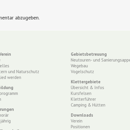
mentar abzugeben.
Verein
Gebietsbetreuung
e
Neutouren- und Sanierungsappe
elles
Wegebau
tern und Naturschutz
Vogelschutz
lied werden
Klettergebiete
ildung
Übersicht & Infos
programm
Kursfelsen
m
Kletterführer
Camping & Hütten
rrungen
orär
Downloads
jährig
Verein
Positionen