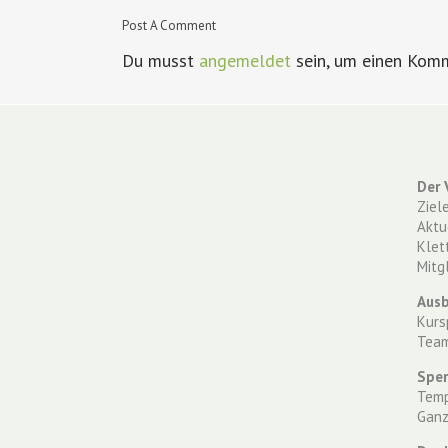
Post A Comment
Du musst
angemeldet
sein, um einen Kom
Der 
Ziel
Aktu
Klet
Mitg
Ausb
Kurs
Tea
Spe
Temp
Ganz