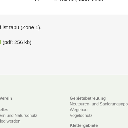
 ist tabu (Zone 1).
d
(pdf: 256 kb)
Verein
Gebietsbetreuung
Neutouren- und Sanierungsappe
elles
Wegebau
tern und Naturschutz
Vogelschutz
lied werden
Klettergebiete