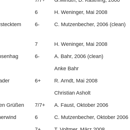
7/7+
G.Minuth, D. Kastning, 2000
6
H. Weninger, Mai 2008
rstecktem
6-
C. Mutzenbecher, 2006 (clean)
7
H. Weninger, Mai 2008
osenhag
6-
A. Bahr, 2006 (clean)
Anke Bahr
ader
6+
R. Arndt, Mai 2008
Christian Asholt
hen Grüßen
7/7+
A. Faust, Oktober 2006
merwind
6
C. Mutzenbecher, Oktober 2006 
7+
T. Voltmer, März 2008