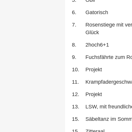
5.
Obli
6.
Gatorisch
7.
Rosenstiege mit ve
Glück
8.
2hoch6+1
9.
Fuchsfährte zum R
10.
Projekt
11.
Krampfadergeschw
12.
Projekt
13.
LSW, mit freundlic
15.
Säbeltanz im Som
15.
Zitteraal