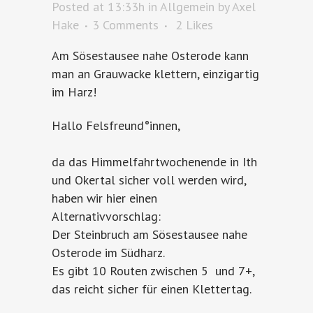
Posted at 13:33h
in
Allgemein
by
Axel
Hake
3 Comments
2
Likes
Am Sösestausee nahe Osterode kann
man an Grauwacke klettern, einzigartig
im Harz!
Hallo Felsfreund°innen,
da das Himmelfahrtwochenende in Ith
und Okertal sicher voll werden wird,
haben wir hier einen
Alternativvorschlag:
Der Steinbruch am Sösestausee nahe
Osterode im Südharz.
Es gibt 10 Routen zwischen 5 und 7+,
das reicht sicher für einen Klettertag.