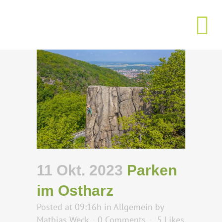
11 Okt. 2023
Parken
im Ostharz
Posted at 09:16h
in
Allgemein
by
Mathias Weck
0 Comments
5
Likes