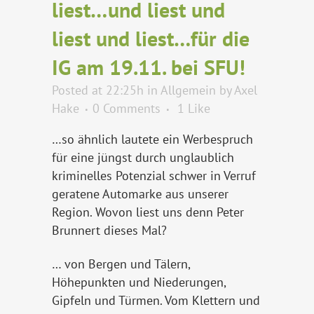
liest…und liest und
liest und liest…für die
IG am 19.11. bei SFU!
Posted at 22:25h
in
Allgemein
by
Axel
Hake
0 Comments
1
Like
…so ähnlich lautete ein Werbespruch
für eine jüngst durch unglaublich
kriminelles Potenzial schwer in Verruf
geratene Automarke aus unserer
Region. Wovon liest uns denn Peter
Brunnert dieses Mal?
… von Bergen und Tälern,
Höhepunkten und Niederungen,
Gipfeln und Türmen. Vom Klettern und