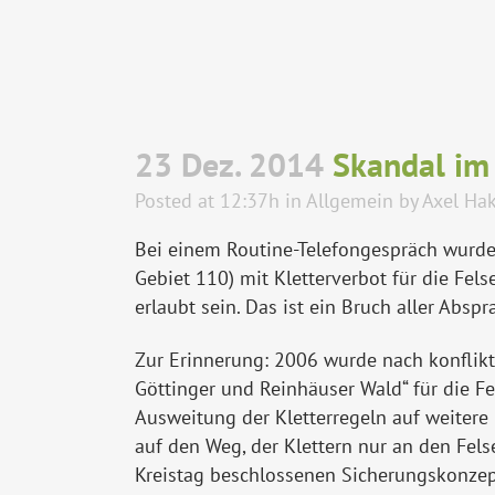
23 Dez. 2014
Skandal im 
Posted at 12:37h
in
Allgemein
by
Axel Ha
Bei einem Routine-Telefongespräch wurde 
Gebiet 110) mit Kletterverbot für die Fels
erlaubt sein. Das ist ein Bruch aller Abs
Zur Erinnerung: 2006 wurde nach konflikt
Göttinger und Reinhäuser Wald“ für die F
Ausweitung der Kletterregeln auf weitere
auf den Weg, der Klettern nur an den Fel
Kreistag beschlossenen Sicherungskonzept