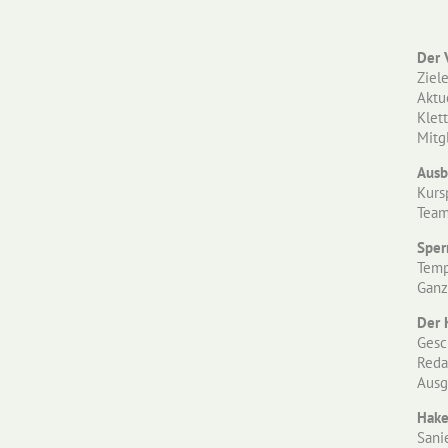
Der 
Ziel
Aktu
Klet
Mitg
Ausb
Kurs
Tea
Sper
Temp
Ganz
Der 
Gesc
Reda
Ausg
Hake
Sani