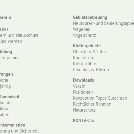
Verein
Gebietsbetreuung
e
Neutouren- und Sanierungsappe
elles
Wegebau
tern und Naturschutz
Vogelschutz
lied werden
Klettergebiete
ildung
Übersicht & Infos
programm
Kursfelsen
m
Kletterführer
Camping & Hütten
rungen
orär
Downloads
jährig
Verein
Positionen
Klemmkeil
Konzeption Topos Gutachten
hichte
Rechtlicher Rahmen
ktion
Naturschutz
aben
KONTAKTE
nkommission
erung und Sicherheit