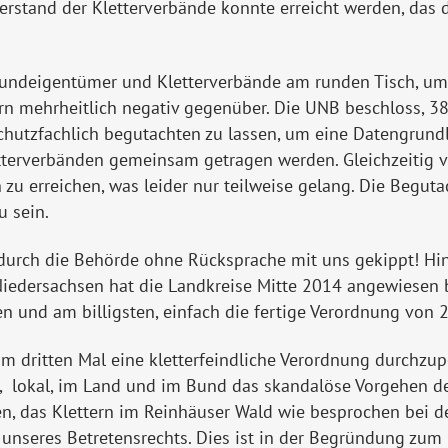
erstand der Kletterverbände konnte erreicht werden, das 
undeigentümer und Kletterverbände am runden Tisch, um 
n mehrheitlich negativ gegenüber. Die UNB beschloss, 38
tzfachlich begutachten zu lassen, um eine Datengrundlag
tterverbänden gemeinsam getragen werden. Gleichzeitig ve
u erreichen, was leider nur teilweise gelang. Die Begut
u sein.
rch die Behörde ohne Rücksprache mit uns gekippt! Hint
iedersachsen hat die Landkreise Mitte 2014 angewiesen b
ten und am billigsten, einfach die fertige Verordnung von
m dritten Mal eine kletterfeindliche Verordnung durchzu
, lokal, im Land und im Bund das skandalöse Vorgehen d
fen, das Klettern im Reinhäuser Wald wie besprochen bei 
g unseres Betretensrechts. Dies ist in der Begründung z