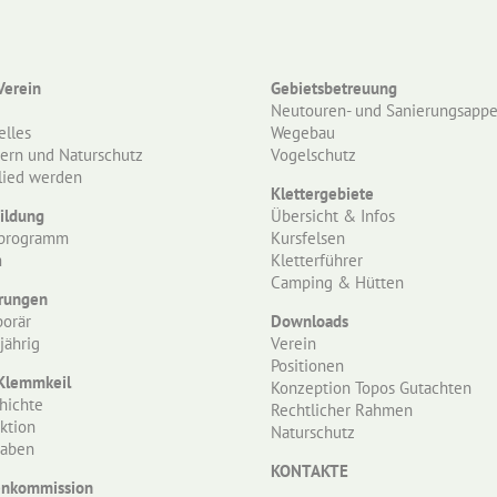
Verein
Gebietsbetreuung
e
Neutouren- und Sanierungsappe
elles
Wegebau
tern und Naturschutz
Vogelschutz
lied werden
Klettergebiete
ildung
Übersicht & Infos
programm
Kursfelsen
m
Kletterführer
Camping & Hütten
rungen
orär
Downloads
jährig
Verein
Positionen
Klemmkeil
Konzeption Topos Gutachten
hichte
Rechtlicher Rahmen
ktion
Naturschutz
aben
KONTAKTE
nkommission