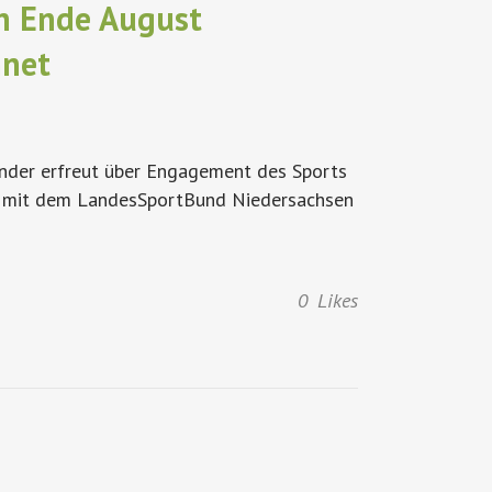
n Ende August
hnet
nder erfreut über Engagement des Sports
g) mit dem LandesSportBund Niedersachsen
0
Likes