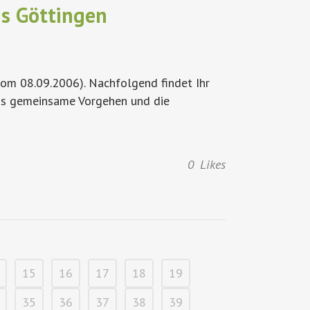
is Göttingen
vom 08.09.2006). Nachfolgend findet Ihr
 das gemeinsame Vorgehen und die
0
Likes
15
16
17
18
19
35
36
37
38
39