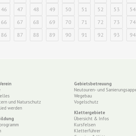
46
47
48
49
50
51
52
53
54
66
67
68
69
70
71
72
73
74
86
87
88
89
90
91
92
93
94
Verein
Gebietsbetreuung
e
Neutouren- und Sanierungsappe
elles
Wegebau
tern und Naturschutz
Vogelschutz
lied werden
Klettergebiete
ildung
Übersicht & Infos
programm
Kursfelsen
m
Kletterführer