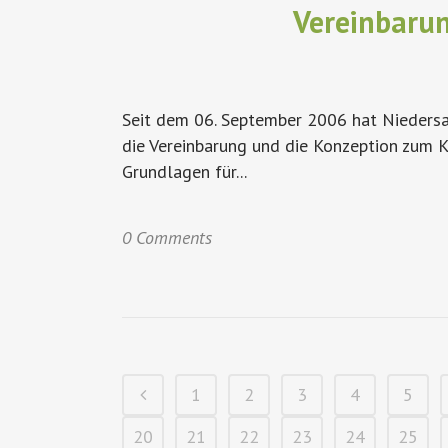
Vereinbarun
Seit dem 06. September 2006 hat Niedersac
die Vereinbarung und die Konzeption zum K
Grundlagen für...
0 Comments
1
2
3
4
5
20
21
22
23
24
25