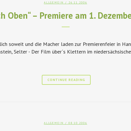
ALLGEMEIN
/ 26.11.2006
ch Oben“ – Premiere am 1. Dezemb
ch soweit und die Macher laden zur Premierenfeier in Han
tein, Selter - Der Film über´s Klettern im niedersächsisc
CONTINUE READING
ALLGEMEIN
/ 08.10.2006