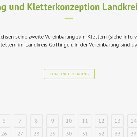
g und Kletterkonzeption Landkre
hsen seine zweite Vereinbarung zum Klettern (siehe Info 
lettern im Landkreis Göttingen. In der Vereinbarung sind
CONTINUE READING
6
7
8
9
10
11
12
13
14
26
27
28
29
30
31
32
33
34