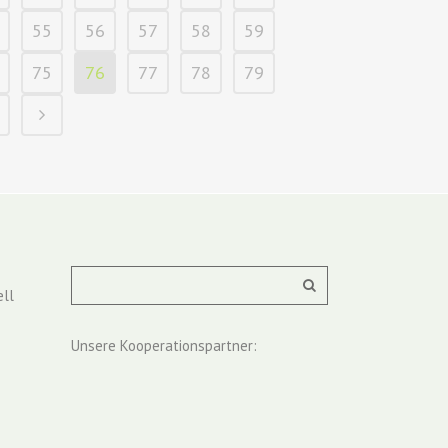
55
56
57
58
59
75
76
77
78
79
ll
Unsere Kooperationspartner: