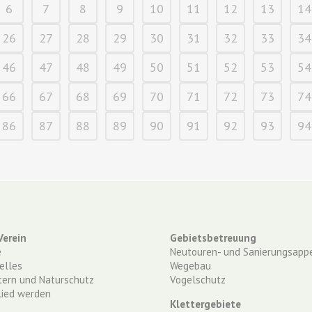
6
7
8
9
10
11
12
13
14
26
27
28
29
30
31
32
33
34
46
47
48
49
50
51
52
53
54
66
67
68
69
70
71
72
73
74
86
87
88
89
90
91
92
93
94
Verein
Gebietsbetreuung
e
Neutouren- und Sanierungsappe
elles
Wegebau
tern und Naturschutz
Vogelschutz
lied werden
Klettergebiete