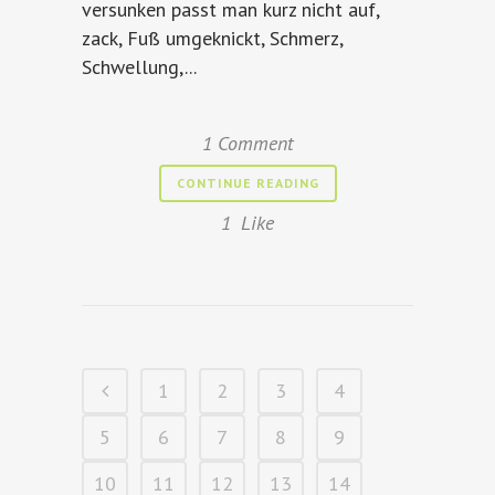
versunken passt man kurz nicht auf,
zack, Fuß umgeknickt, Schmerz,
Schwellung,...
1 Comment
CONTINUE READING
1
Like
1
2
3
4
5
6
7
8
9
10
11
12
13
14