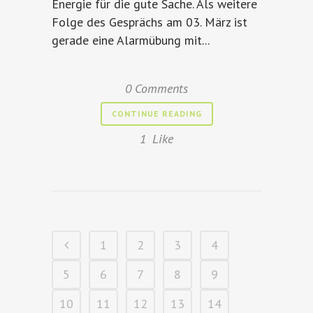
Energie für die gute Sache. Als weitere
Folge des Gesprächs am 03. März ist
gerade eine Alarmübung mit...
0 Comments
CONTINUE READING
1
Like
1
2
3
4
5
6
7
8
9
10
11
12
13
14