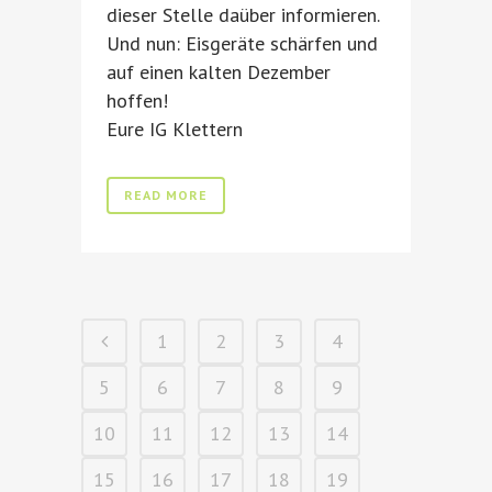
dieser Stelle daüber informieren.
Und nun: Eisgeräte schärfen und
auf einen kalten Dezember
hoffen!
Eure IG Klettern
READ MORE
1
2
3
4
5
6
7
8
9
10
11
12
13
14
15
16
17
18
19