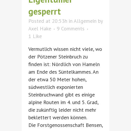
gesperrt
Posted at 20:53h
in
Allgemein
by
Axel Hake
9 Comments
1
Like
Vermutlich wissen nicht viele, wo
der Pötzener Steinbruch zu
finden ist: Nördlich von Hameln
am Ende des Süntelkammes. An
der etwa 50 Meter hohen,
südwestlich exponierten
Steinbruchwand gibt es einige
alpine Routen im 4. und 5. Grad,
die zukünftig leider nicht mehr
beklettert werden können.
Die Forstgenossenschaft Bensen,