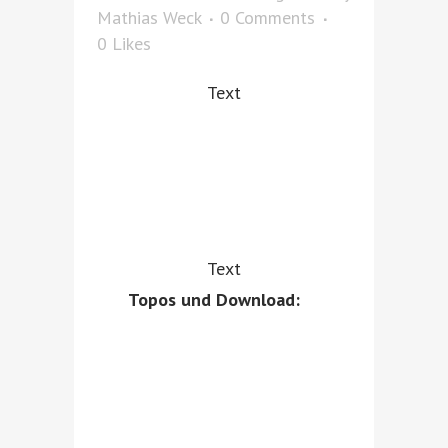
Mathias Weck
0 Comments
0
Likes
Text
Text
Topos und Download: