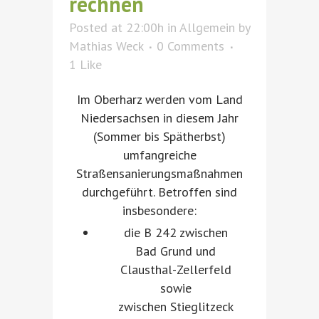
rechnen
Posted at 22:00h
in
Allgemein
by
Mathias Weck
0 Comments
1
Like
Im Oberharz werden vom Land
Niedersachsen in diesem Jahr
(Sommer bis Spätherbst)
umfangreiche
Straßensanierungsmaßnahmen
durchgeführt. Betroffen sind
insbesondere:
die B 242 zwischen
Bad Grund und
Clausthal-Zellerfeld
sowie
zwischen Stieglitzeck