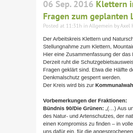
06 Sep. 2016
Klettern 
Fragen zum geplanten 
Posted at 11:31h
in
Allgemein
by
Axel 
Der Arbeitskreis Klettern und Naturs
Stellungnahme zum Klettern, Mountai
Hier eine Zusammenfassung der das K
Derzeit ruht die Schutzgebietsausweis
Fragen geklärt sind. Etwa die Hälfte
Denkmalschutz gesperrt werden.
Der Kreis wird bis zur
Kommunalwahl
Vorbemerkungen der Fraktionen:
Bündnis 90/Die Grünen:
„(…) Aus un
des Natur- und Artenschutzes, der nat
einen Kompromiss zu finden – in voll
uns dafür ein, für die angesprochen