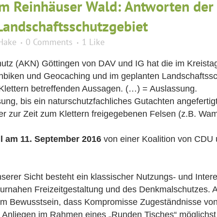
im Reinhäuser Wald: Antworten der 
Landschaftsschutzgebiet
Hake
0 Comments
1
Like
chutz (AKN) Göttingen von DAV und IG hat die im Kreista
nbiken und Geocaching und im geplanten Landschaftssc
lettern betreffenden Aussagen. (…) = Auslassung.
ung, bis ein naturschutzfachliches Gutachten angefertig
 der zur Zeit zum Klettern freigegebenen Felsen (z.B. 
 am 11. September 2016
von einer Koalition von CDU 
serer Sicht besteht ein klassischer Nutzungs- und Inter
urnahen Freizeitgestaltung und des Denkmalschutzes. Als
em Bewusstsein, dass Kompromisse Zugeständnisse von a
en Anliegen im Rahmen eines „Runden Tisches“ möglichs