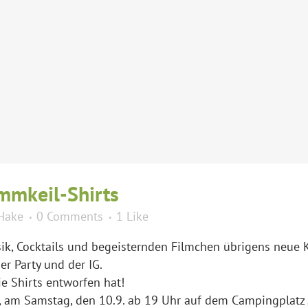
mmkeil-Shirts
Hake
0 Comments
1
Like
ik, Cocktails und begeisternden Filmchen übrigens neue 
er Party und der IG.
ie Shirts entworfen hat!
s, am Samstag, den 10.9. ab 19 Uhr auf dem Campingplatz