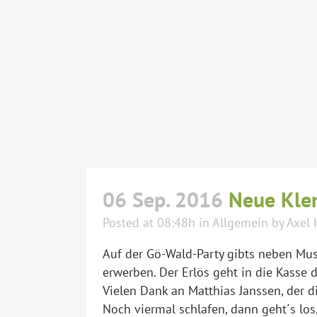
06 Sep. 2016
Neue Kle
Posted at 08:48h
in
Allgemein
by
Axel 
Auf der Gö-Wald-Party gibts neben Mus
erwerben. Der Erlös geht in die Kasse d
Vielen Dank an Matthias Janssen, der d
Noch viermal schlafen, dann geht´s lo