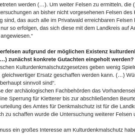
betreten werden (…). Um weiter Felsen zu ermitteln, die
ntersuchungen an bisher nicht vorgesehenen Felsen des
 sind, das auch alle im Privatwald erreichbaren Felse
r so erfolgen, das sich diese mit dem Landkreis auf A
 angewiesen.“
terfelsen aufgrund der möglichen Existenz kulturden
(…) zunächst konkrete Gutachten eingeholt werden?
schen Kulturdenkmalschutzgesetzes geben wenig Spiel
en gleichwertiger Ersatz geschaffen werden kann. (…) W
erhaupt sinnvoll sind“.
sse der archäologischen Fachbehörden das Vorhandensei
ine Sperrung für Kletterer bis zur abschließenden Beurt
urteilung des Amtes für Denkmalschutz ist für die Landk
h zu schaffen wurde die Untersuchung weiterer Felsen 
muss ein großes Interesse am Kulturdenkmalschutz habe